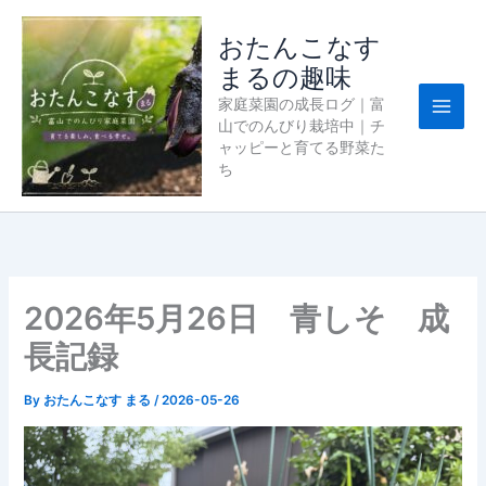
内
容
おたんこなす
を
まるの趣味
ス
家庭菜園の成長ログ｜富
キ
山でのんびり栽培中｜チ
ッ
ャッピーと育てる野菜た
プ
ち
2026年5月26日 青しそ 成
長記録
By
おたんこなす まる
/
2026-05-26