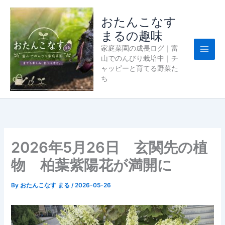
内
容
おたんこなす
を
まるの趣味
ス
家庭菜園の成長ログ｜富
キ
山でのんびり栽培中｜チ
ッ
ャッピーと育てる野菜た
プ
ち
2026年5月26日 玄関先の植
物 柏葉紫陽花が満開に
By
おたんこなす まる
/
2026-05-26