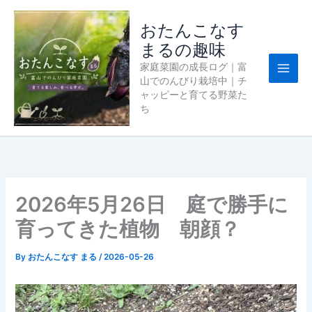
内
容
おたんこなす
を
まるの趣味
ス
家庭菜園の成長ログ｜富
キ
山でのんびり栽培中｜チ
ッ
ャッピーと育てる野菜た
プ
ち
2026年5月26日 庭で勝手に
育ってきた植物 朝顔？
By
おたんこなす まる
/
2026-05-26