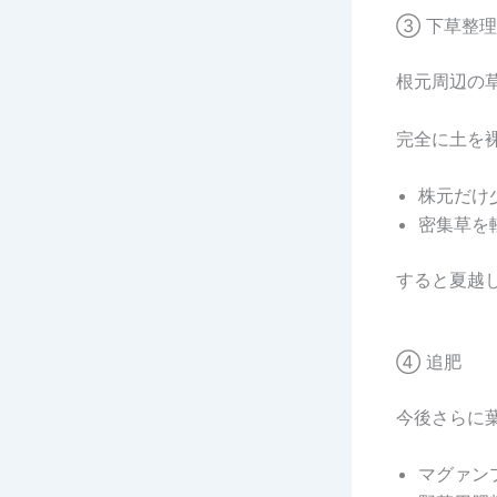
③ 下草整理
根元周辺の
完全に土を
株元だけ
密集草を
すると夏越
④ 追肥
今後さらに
マグァン