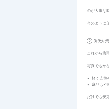
のが大事な
今のように
② 倒伏対策
これから梅
写真でもか
軽く支柱
麻ひもや
だけでも安