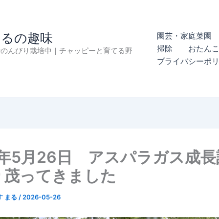
まるの趣味
園芸・家庭菜園 
掃除
おたん
でのんびり栽培中｜チャッピーと育てる野
プライバシーポ
6年5月26日 アスパラガス
り茂ってきました
す まる
/
2026-05-26