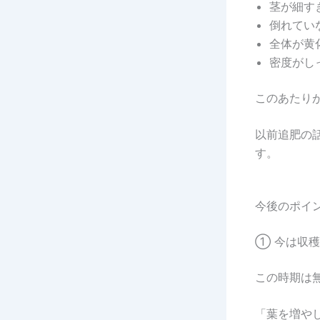
茎が細す
倒れてい
全体が黄
密度がし
このあたり
以前追肥の
す。
今後のポイ
① 今は収
この時期は
「葉を増や