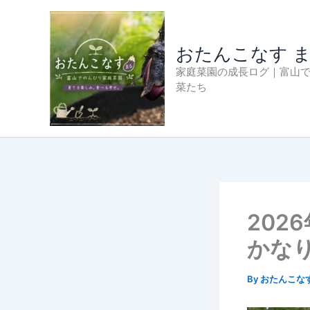
内
容
を
おたんこなす 
ス
家庭菜園の成長ログ｜富山
キ
菜たち
ッ
プ
202
かな
By
おたんこな