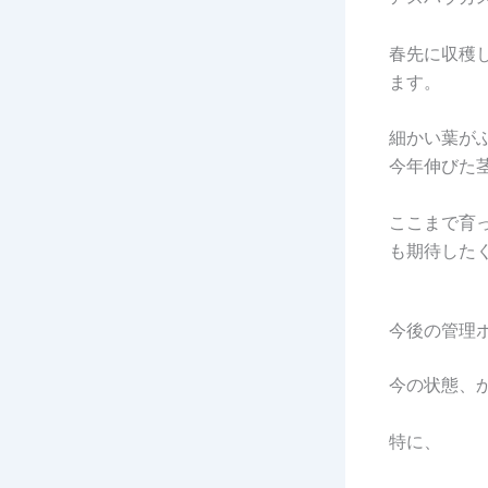
春先に収穫
ます。
細かい葉が
今年伸びた
ここまで育
も期待した
今後の管理
今の状態、
特に、