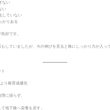
ぎない
ない
化していない
っかりある
が良好です。
話もしていましたが、今の伸びを見ると株にしっかり力が入っ
ント
穫より株育成優先
無理に採らず、
して地下株へ栄養を戻す」