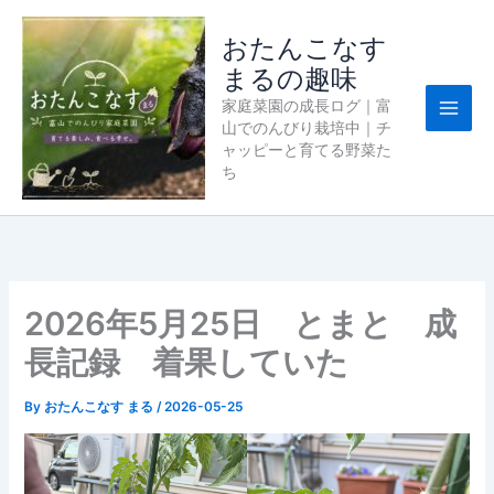
内
容
おたんこなす
を
まるの趣味
ス
家庭菜園の成長ログ｜富
キ
山でのんびり栽培中｜チ
ッ
ャッピーと育てる野菜た
プ
ち
2026年5月25日 とまと 成
長記録 着果していた
By
おたんこなす まる
/
2026-05-25