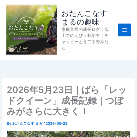
内
容
おたんこなす
を
まるの趣味
ス
家庭菜園の成長ログ｜富
キ
山でのんびり栽培中｜チ
ッ
ャッピーと育てる野菜た
プ
ち
2026年5月23日｜ばら「レッ
ドクイーン」成長記録｜つぼ
みがさらに大きく！
By
おたんこなす まる
/
2026-05-23