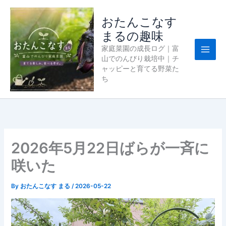
内
容
おたんこなす
を
まるの趣味
ス
家庭菜園の成長ログ｜富
キ
山でのんびり栽培中｜チ
ッ
ャッピーと育てる野菜た
プ
ち
2026年5月22日ばらが一斉に
咲いた
By
おたんこなす まる
/
2026-05-22