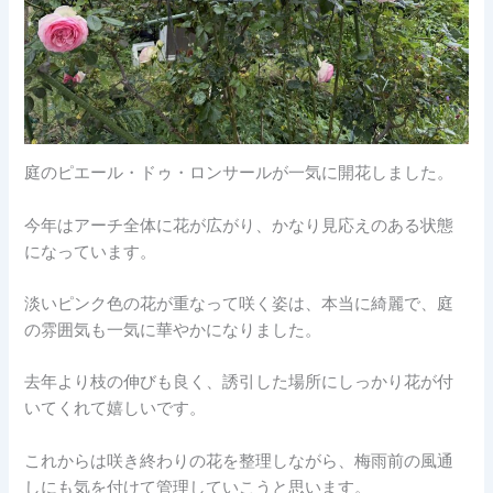
庭のピエール・ドゥ・ロンサールが一気に開花しました。
今年はアーチ全体に花が広がり、かなり見応えのある状態
になっています。
淡いピンク色の花が重なって咲く姿は、本当に綺麗で、庭
の雰囲気も一気に華やかになりました。
去年より枝の伸びも良く、誘引した場所にしっかり花が付
いてくれて嬉しいです。
これからは咲き終わりの花を整理しながら、梅雨前の風通
しにも気を付けて管理していこうと思います。