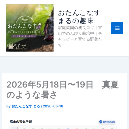
内
容
おたんこなす
を
まるの趣味
ス
家庭菜園の成長ログ｜富
キ
山でのんびり栽培中｜チ
ッ
ャッピーと育てる野菜た
プ
ち
2026年5月18日〜19日 真夏
のような暑さ
By
おたんこなす まる
/
2026-05-18