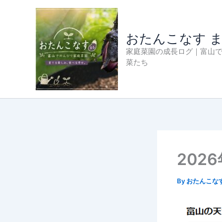
内
容
を
おたんこなす 
ス
家庭菜園の成長ログ｜富山
キ
菜たち
ッ
プ
202
By
おたんこな