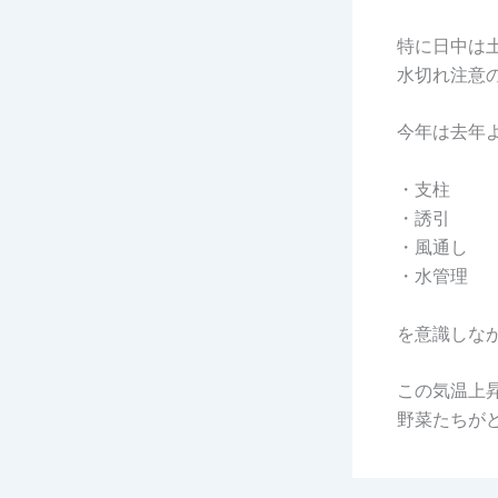
特に日中は
水切れ注意
今年は去年
・支柱
・誘引
・風通し
・水管理
を意識しな
この気温上
野菜たちが