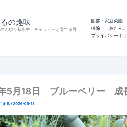
まるの趣味
園芸・家庭菜園 
掃除
おたん
でのんびり栽培中｜チャッピーと育てる野
プライバシーポ
6年5月18日 ブルーベリー 成
す まる
/
2026-05-18