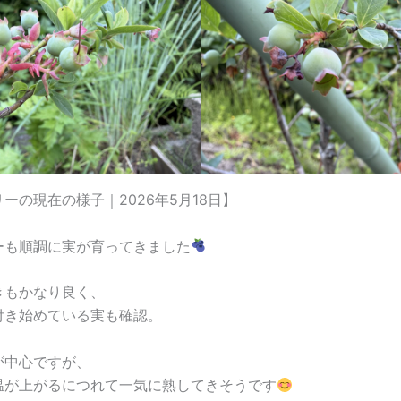
ーの現在の様子｜2026年5月18日】
ーも順調に実が育ってきました
きもかなり良く、
付き始めている実も確認。
が中心ですが、
温が上がるにつれて一気に熟してきそうです