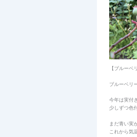
【ブルーベリ
ブルーベリ
今年は実付
少しずつ色
まだ青い実
これから気