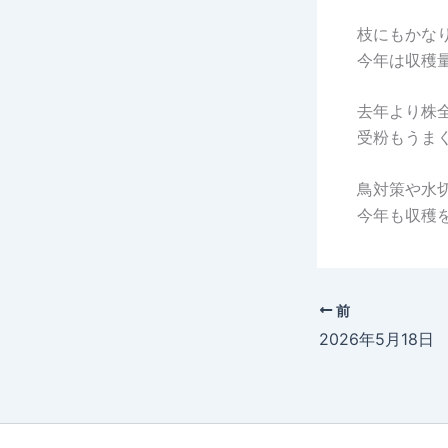
枝にもかな
今年は収穫
去年より株
受粉もうま
鳥対策や水
今年も収穫
前