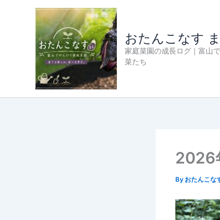
内
容
を
おたんこなす 
ス
家庭菜園の成長ログ｜富山
キ
菜たち
ッ
プ
202
By
おたんこな