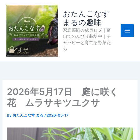
内
容
おたんこなす
を
まるの趣味
ス
家庭菜園の成長ログ｜富
キ
山でのんびり栽培中｜チ
ッ
ャッピーと育てる野菜た
プ
ち
2026年5月17日 庭に咲く
花 ムラサキツユクサ
By
おたんこなす まる
/
2026-05-17