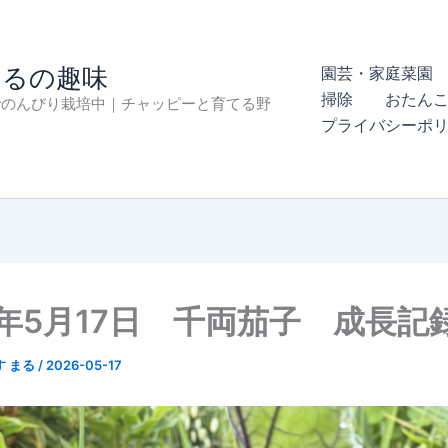
まるの趣味
園芸・家庭菜園 
掃除
おたん
でのんびり栽培中｜チャッピーと育てる野
プライバシーポ
6年5月17日 千両茄子 成長記
す まる
/
2026-05-17