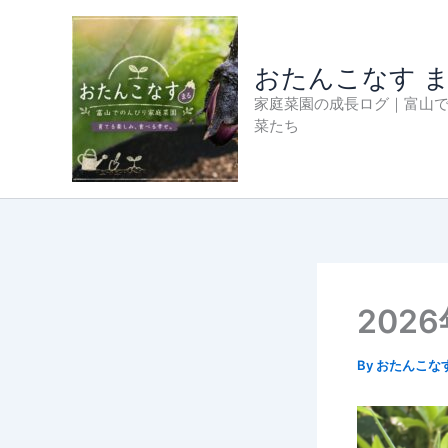
内
容
を
おたんこなす 
ス
家庭菜園の成長ログ｜富山
キ
菜たち
ッ
プ
202
By
おたんこな