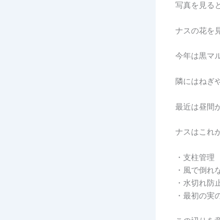
写真を見る
ナスの花を
今年は黒マ
隣にはねぎ
最近は昼間
ナスはこれ
・支柱管理
・風で倒れ
・水切れ防
・最初の実