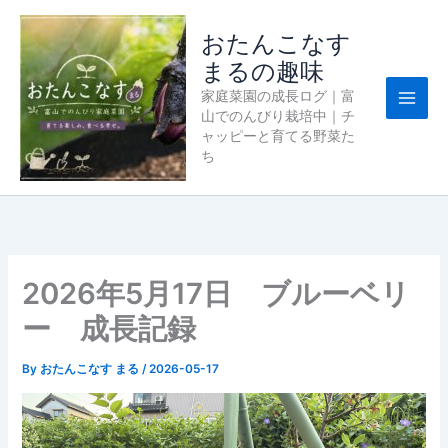
内
容
おたんこなす
を
まるの趣味
ス
家庭菜園の成長ログ｜富
キ
山でのんびり栽培中｜チ
ッ
ャッピーと育てる野菜た
プ
ち
2026年5月17日 ブルーベリ
ー 成長記録
By
おたんこなす まる
/
2026-05-17