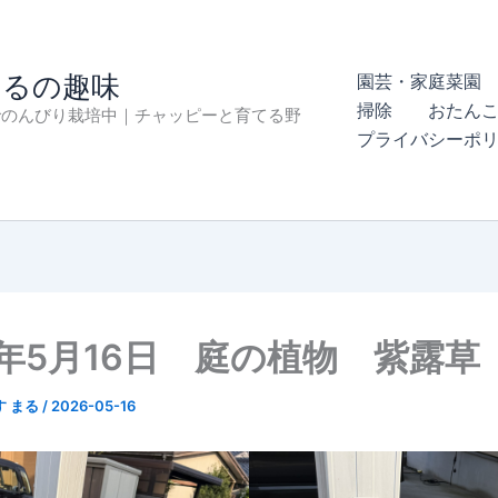
まるの趣味
園芸・家庭菜園 
掃除
おたん
でのんびり栽培中｜チャッピーと育てる野
プライバシーポ
6年5月16日 庭の植物 紫露草
す まる
/
2026-05-16