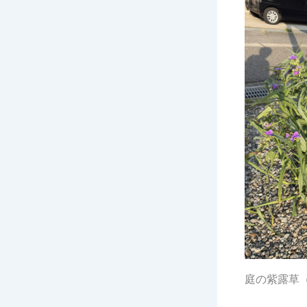
庭の紫露草