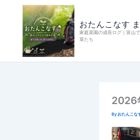
内
容
を
おたんこなす 
ス
家庭菜園の成長ログ｜富山
キ
菜たち
ッ
プ
202
By
おたんこな