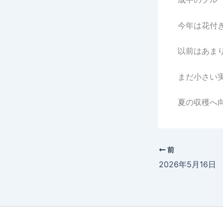
今年は花付
以前はあま
まだ小さい
夏の収穫へ
前
2026年5月16日