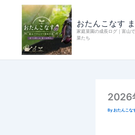
内
容
を
おたんこなす 
ス
家庭菜園の成長ログ｜富山
キ
菜たち
ッ
プ
202
By
おたんこな