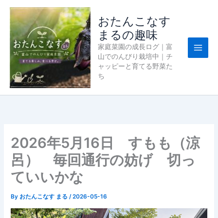
内
容
おたんこなす
を
まるの趣味
ス
家庭菜園の成長ログ｜富
キ
山でのんびり栽培中｜チ
ッ
ャッピーと育てる野菜た
プ
ち
2026年5月16日 すもも（涼
呂） 毎回通行の妨げ 切っ
ていいかな
By
おたんこなす まる
/
2026-05-16