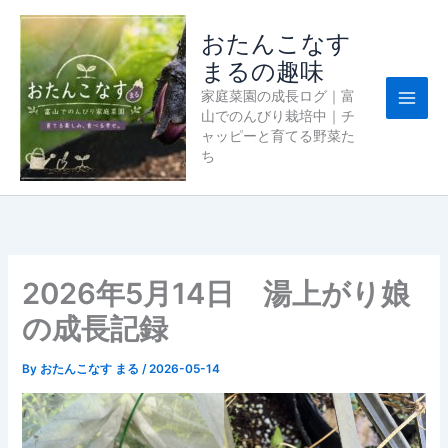
内
容
おたんこなす
を
まるの趣味
ス
家庭菜園の成長ログ｜富
キ
山でのんびり栽培中｜チ
ッ
ャッピーと育てる野菜た
プ
ち
2026年5月14日 湯上がり娘
の成長記録
By
おたんこなす まる
/
2026-05-14