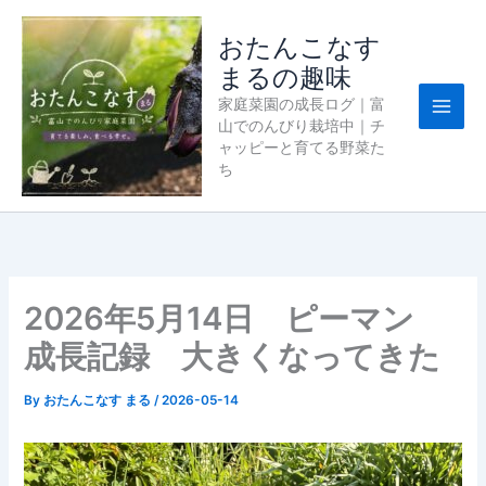
内
容
おたんこなす
を
まるの趣味
ス
家庭菜園の成長ログ｜富
キ
山でのんびり栽培中｜チ
ッ
ャッピーと育てる野菜た
プ
ち
2026年5月14日 ピーマン
成長記録 大きくなってきた
By
おたんこなす まる
/
2026-05-14