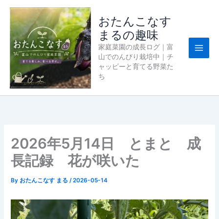
内
容
おたんこなす
を
まるの趣味
ス
家庭菜園の成長ログ｜富
キ
山でのんびり栽培中｜チ
ッ
ャッピーと育てる野菜た
プ
ち
2026年5月14日 とまと 成
長記録 花が咲いた
By
おたんこなす まる
/
2026-05-14