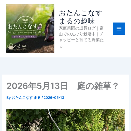
内
容
おたんこなす
を
まるの趣味
ス
家庭菜園の成長ログ｜富
キ
山でのんびり栽培中｜チ
ッ
ャッピーと育てる野菜た
プ
ち
2026年5月13日 庭の雑草？
By
おたんこなす まる
/
2026-05-13