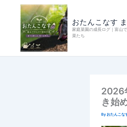
内
容
を
おたんこなす 
ス
家庭菜園の成長ログ｜富山
キ
菜たち
ッ
プ
202
き始
By
おたんこな