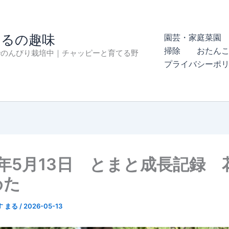
まるの趣味
園芸・家庭菜園 
掃除
おたん
でのんびり栽培中｜チャッピーと育てる野
プライバシーポ
6年5月13日 とまと成長記録 
めた
す まる
/
2026-05-13