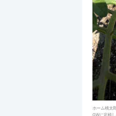
ホーム桃太
GWに定植