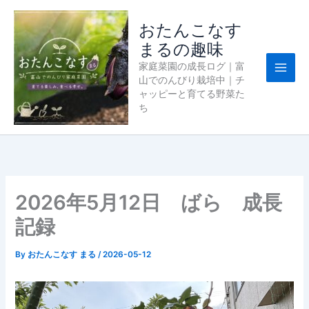
内
容
おたんこなす
を
まるの趣味
ス
家庭菜園の成長ログ｜富
キ
山でのんびり栽培中｜チ
ッ
ャッピーと育てる野菜た
プ
ち
2026年5月12日 ばら 成長
記録
By
おたんこなす まる
/
2026-05-12