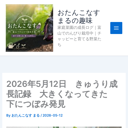
内
容
おたんこなす
を
まるの趣味
ス
家庭菜園の成長ログ｜富
キ
山でのんびり栽培中｜チ
ッ
ャッピーと育てる野菜た
プ
ち
2026年5月12日 きゅうり成
長記録 大きくなってきた
下につぼみ発見
By
おたんこなす まる
/
2026-05-12