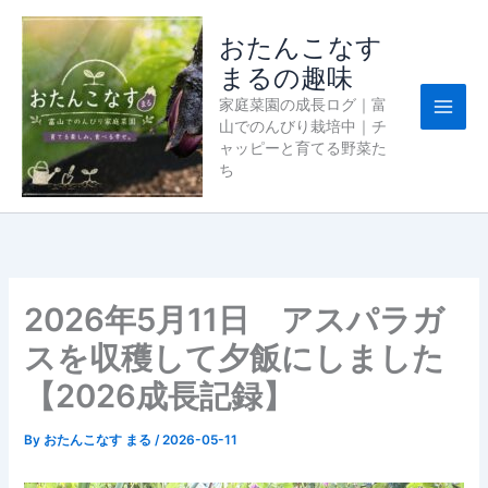
内
容
おたんこなす
を
まるの趣味
ス
家庭菜園の成長ログ｜富
キ
山でのんびり栽培中｜チ
ッ
ャッピーと育てる野菜た
プ
ち
2026年5月11日 アスパラガ
スを収穫して夕飯にしました
【2026成長記録】
By
おたんこなす まる
/
2026-05-11