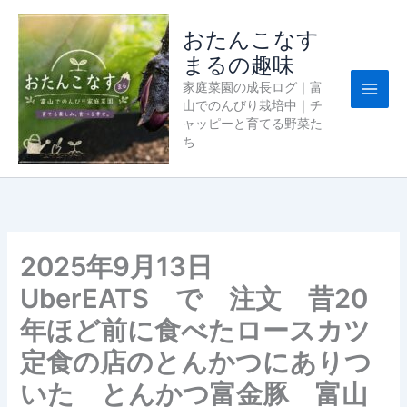
内
容
おたんこなす
を
まるの趣味
ス
家庭菜園の成長ログ｜富
キ
山でのんびり栽培中｜チ
ッ
ャッピーと育てる野菜た
プ
ち
2025年9月13日
UberEATS で 注文 昔20
年ほど前に食べたロースカツ
定食の店のとんかつにありつ
いた とんかつ富金豚 富山