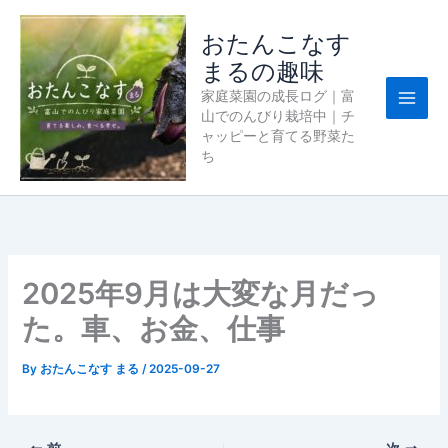
内
容
おたんこなす
を
まるの趣味
ス
家庭菜園の成長ログ｜富
キ
山でのんびり栽培中｜チ
ッ
ャッピーと育てる野菜た
プ
ち
2025年9月は大変な月だっ
た。車、お金、仕事
By
おたんこなす まる
/
2025-09-27