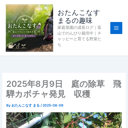
内
容
おたんこなす
を
まるの趣味
ス
家庭菜園の成長ログ｜富
キ
山でのんびり栽培中｜チ
ッ
ャッピーと育てる野菜た
プ
ち
2025年8月9日 庭の除草 飛
騨カボチャ発見 収穫
By
おたんこなす まる
/
2025-08-09