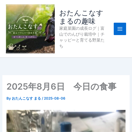
内
容
おたんこなす
を
まるの趣味
ス
家庭菜園の成長ログ｜富
キ
山でのんびり栽培中｜チ
ッ
ャッピーと育てる野菜た
プ
ち
2025年8月6日 今日の食事
By
おたんこなす まる
/
2025-08-06