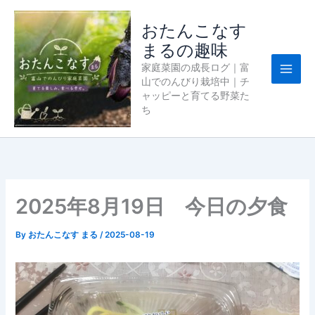
内
容
おたんこなす
を
まるの趣味
ス
家庭菜園の成長ログ｜富
キ
山でのんびり栽培中｜チ
ッ
ャッピーと育てる野菜た
プ
ち
2025年8月19日 今日の夕食
By
おたんこなす まる
/
2025-08-19