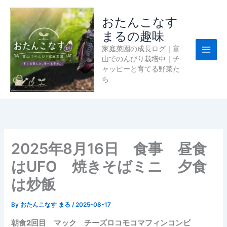
内
容
おたんこなす
を
まるの趣味
ス
家庭菜園の成長ログ｜富
キ
山でのんびり栽培中｜チ
ッ
ャッピーと育てる野菜た
プ
ち
2025年8月16日 食事 昼食
はUFO 焼きそばミニ 夕食
は炒飯
By
おたんこなす まる
/
2025-08-17
朝食2回目 マック チーズロコモコマフィンコンビ