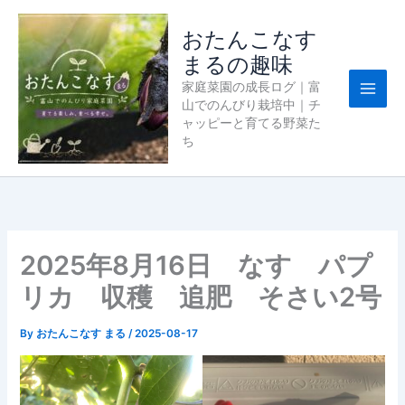
内
容
おたんこなす
を
まるの趣味
ス
家庭菜園の成長ログ｜富
キ
山でのんびり栽培中｜チ
ッ
ャッピーと育てる野菜た
プ
ち
2025年8月16日 なす パプ
リカ 収穫 追肥 そさい2号
By
おたんこなす まる
/
2025-08-17