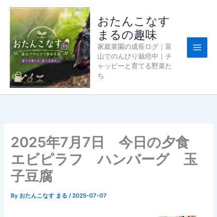
内
容
おたんこなす
を
まるの趣味
ス
家庭菜園の成長ログ｜富
キ
山でのんびり栽培中｜チ
ッ
ャッピーと育てる野菜た
プ
ち
2025年7月7日 今日の夕食
エビピラフ ハンバーグ 玉
子豆腐
By
おたんこなす まる
/
2025-07-07