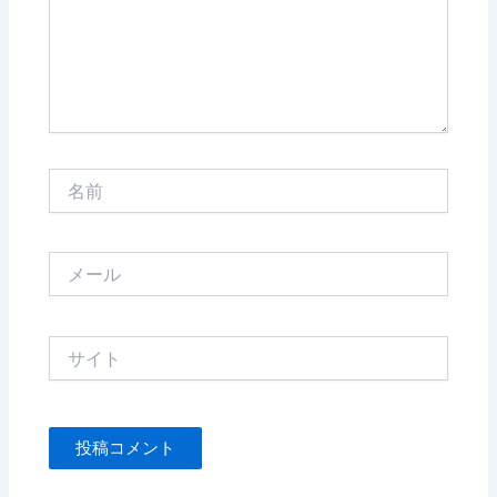
名
前
メ
ー
ル
サ
イ
ト