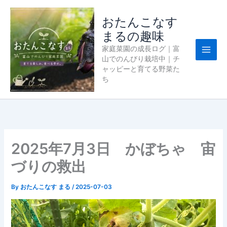
内
容
おたんこなす
を
まるの趣味
ス
家庭菜園の成長ログ｜富
キ
山でのんびり栽培中｜チ
ッ
ャッピーと育てる野菜た
プ
ち
2025年7月3日 かぼちゃ 宙
づりの救出
By
おたんこなす まる
/
2025-07-03