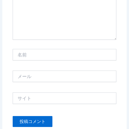
力…
名
前
メ
ー
ル
サ
イ
ト