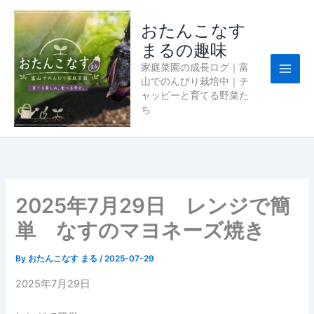
内
容
おたんこなす
を
まるの趣味
ス
家庭菜園の成長ログ｜富
キ
山でのんびり栽培中｜チ
ッ
ャッピーと育てる野菜た
プ
ち
2025年7月29日 レンジで簡
単 なすのマヨネーズ焼き
By
おたんこなす まる
/
2025-07-29
2025年7月29日