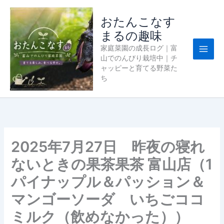
内
容
おたんこなす
を
まるの趣味
ス
家庭菜園の成長ログ｜富
キ
山でのんびり栽培中｜チ
ッ
ャッピーと育てる野菜た
プ
ち
2025年7月27日 昨夜の寝れ
ないときの果茶果茶 富山店（1
パイナップル＆パッション＆
マンゴーソーダ いちごココ
ミルク（飲めなかった））