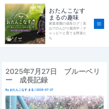
内
容
おたんこなす
を
まるの趣味
ス
家庭菜園の成長ログ｜富
キ
山でのんびり栽培中｜チ
ッ
ャッピーと育てる野菜た
プ
ち
2025年7月27日 ブルーベリ
ー 成長記録
By
おたんこなす まる
/
2025-07-27