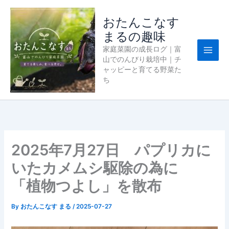
内
容
おたんこなす
を
まるの趣味
ス
家庭菜園の成長ログ｜富
キ
山でのんびり栽培中｜チ
ッ
ャッピーと育てる野菜た
プ
ち
2025年7月27日 パプリカに
いたカメムシ駆除の為に
「植物つよし」を散布
By
おたんこなす まる
/
2025-07-27