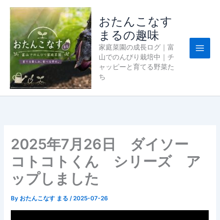
内
容
おたんこなす
を
まるの趣味
ス
家庭菜園の成長ログ｜富
キ
山でのんびり栽培中｜チ
ッ
ャッピーと育てる野菜た
プ
ち
2025年7月26日 ダイソー
コトコトくん シリーズ ア
ップしました
By
おたんこなす まる
/
2025-07-26