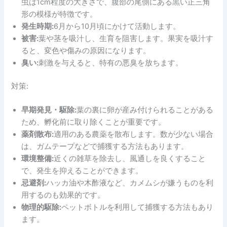
虫は1cm程度の大きさで、腹部の尾側にある黒い正三角
形の模様が特徴です。
発生時期:
6月から10月頃にかけて活動します。
被害:
葉や茎を吸汁し、生育を阻害します。果実を吸汁す
ると、変色や傷みの原因になります。
臭い:
刺激を与えると、特有の悪臭を放ちます。
対策:
早期発見・駆除:
葉の裏に卵が産み付けられることがある
ため、孵化前に取り除くことが重要です。
薬剤散布:
適用のある農薬を散布します。数が少ない場合
は、ガムテープなどで捕獲する方法もあります。
環境整備:
近くの雑草を除去し、風通しを良くすること
で、発生を抑えることができます。
忌避剤:
ハッカ油や木酢液など、カメムシが嫌うものを利
用するのも効果的です。
物理的駆除:
ペットボトルを利用して捕獲する方法もあり
ます。