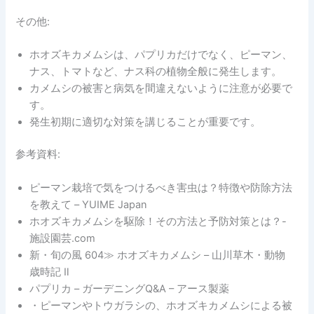
その他:
ホオズキカメムシは、パプリカだけでなく、ピーマン、
ナス、トマトなど、ナス科の植物全般に発生します。
カメムシの被害と病気を間違えないように注意が必要で
す。
発生初期に適切な対策を講じることが重要です。
参考資料:
ピーマン栽培で気をつけるべき害虫は？特徴や防除方法
を教えて – YUIME Japan
ホオズキカメムシを駆除！その方法と予防対策とは？-
施設園芸.com
新・旬の風 604≫ ホオズキカメムシ – 山川草木・動物
歳時記 Ⅱ
パプリカ – ガーデニングQ&A – アース製薬
・ピーマンやトウガラシの、ホオズキカメムシによる被