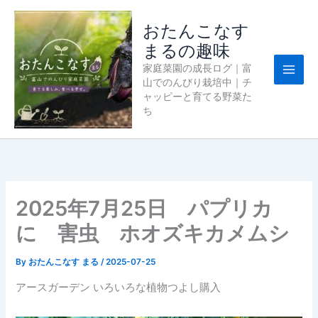
内
容
おたんこなす
を
まるの趣味
ス
家庭菜園の成長ログ｜富
キ
山でのんびり栽培中｜チ
ッ
ャッピーと育てる野菜た
プ
ち
2025年7月25日 パプリカ
に 害虫 ホオズキカメムシ
By
おたんこなす まる
/
2025-07-25
アースガーデン いろいろな植物つよし購入