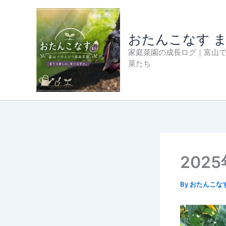
内
容
を
おたんこなす 
ス
家庭菜園の成長ログ｜富山
キ
菜たち
ッ
プ
202
By
おたんこな