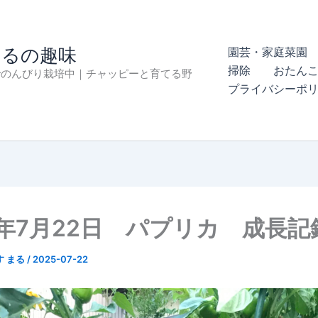
まるの趣味
園芸・家庭菜園 
掃除
おたん
でのんびり栽培中｜チャッピーと育てる野
プライバシーポ
5年7月22日 パプリカ 成長記
す まる
/
2025-07-22