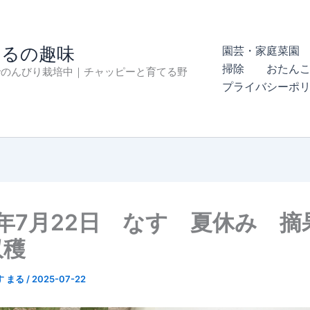
まるの趣味
園芸・家庭菜園 
掃除
おたん
でのんびり栽培中｜チャッピーと育てる野
プライバシーポ
5年7月22日 なす 夏休み 摘
収穫
す まる
/
2025-07-22