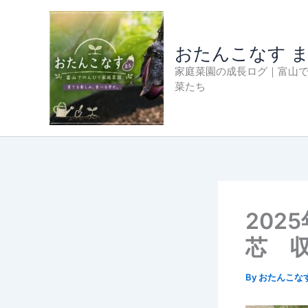
内
容
を
おたんこなす 
ス
家庭菜園の成長ログ｜富山
キ
菜たち
ッ
プ
202
芯 
By
おたんこな