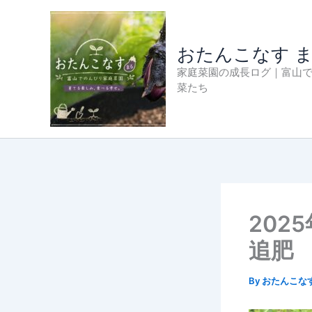
内
容
を
おたんこなす 
ス
家庭菜園の成長ログ｜富山
キ
菜たち
ッ
プ
202
追肥
By
おたんこな