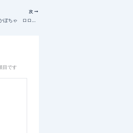
次
2025年7月21日 かぼちゃ ロロン火傷見つけ最終収穫
項目です