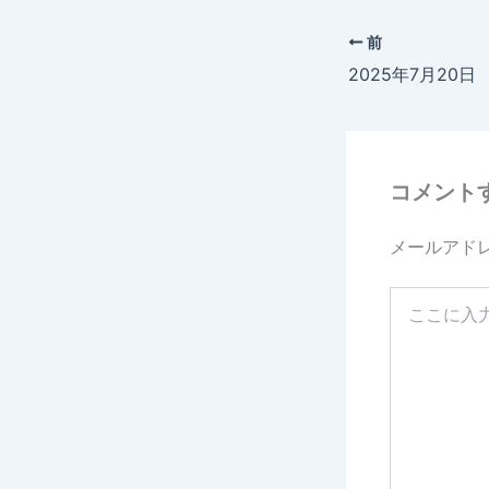
前
コメント
メールアド
こ
こ
に
入
力…