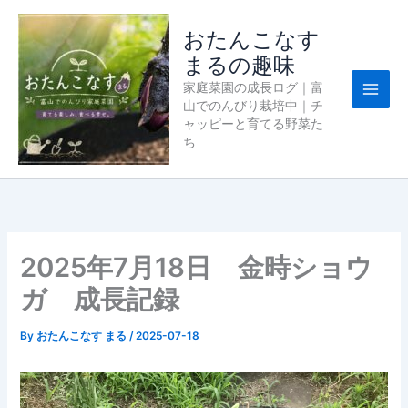
内
容
おたんこなす
を
まるの趣味
ス
家庭菜園の成長ログ｜富
キ
山でのんびり栽培中｜チ
ッ
ャッピーと育てる野菜た
プ
ち
2025年7月18日 金時ショウ
ガ 成長記録
By
おたんこなす まる
/
2025-07-18