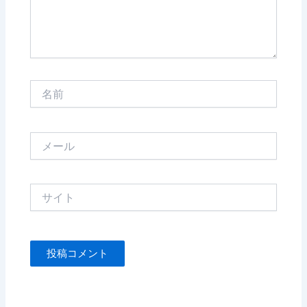
名
前
メ
ー
ル
サ
イ
ト