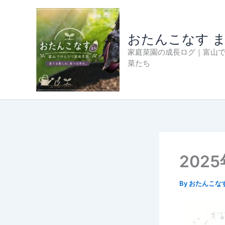
内
容
を
おたんこなす 
ス
家庭菜園の成長ログ｜富山
キ
菜たち
ッ
プ
202
By
おたんこな