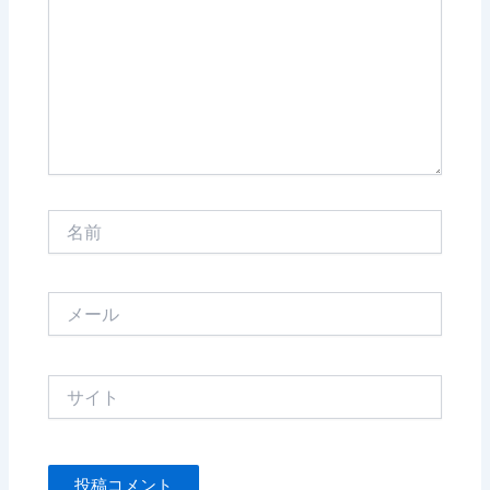
入
力…
名
前
メ
ー
ル
サ
イ
ト