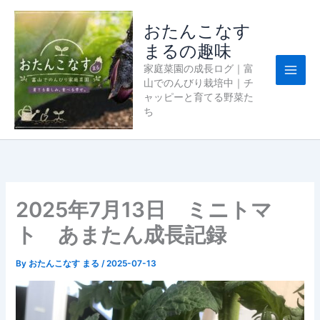
内
容
おたんこなす
を
まるの趣味
ス
家庭菜園の成長ログ｜富
キ
山でのんびり栽培中｜チ
ッ
ャッピーと育てる野菜た
プ
ち
2025年7月13日 ミニトマ
ト あまたん成長記録
By
おたんこなす まる
/
2025-07-13