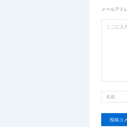
メールアド
こ
こ
に
入
力…
名
前