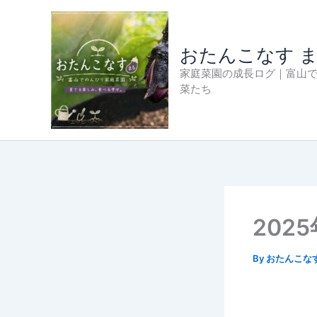
内
容
を
おたんこなす 
ス
家庭菜園の成長ログ｜富山
キ
菜たち
ッ
プ
202
By
おたんこな