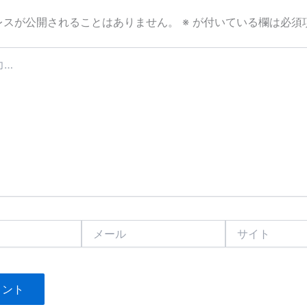
レスが公開されることはありません。
※
が付いている欄は必須
メ
サ
ー
イ
ル
ト