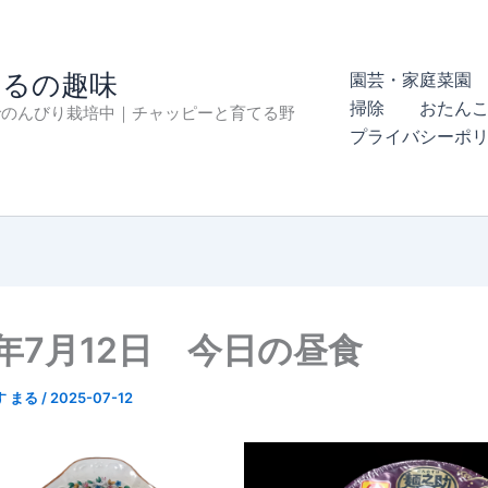
まるの趣味
園芸・家庭菜園 
掃除
おたん
でのんびり栽培中｜チャッピーと育てる野
プライバシーポ
5年7月12日 今日の昼食
す まる
/
2025-07-12