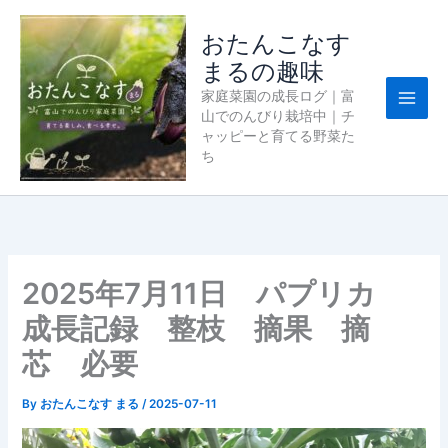
内
容
おたんこなす
を
まるの趣味
ス
家庭菜園の成長ログ｜富
キ
山でのんびり栽培中｜チ
ッ
ャッピーと育てる野菜た
プ
ち
2025年7月11日 パプリカ
成長記録 整枝 摘果 摘
芯 必要
By
おたんこなす まる
/
2025-07-11