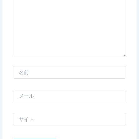
に
入
力…
名
前
メ
ー
ル
サ
イ
ト