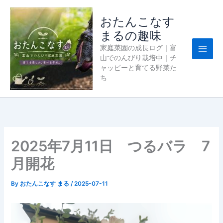
内
容
おたんこなす
を
まるの趣味
ス
家庭菜園の成長ログ｜富
キ
山でのんびり栽培中｜チ
ッ
ャッピーと育てる野菜た
プ
ち
2025年7月11日 つるバラ 7
月開花
By
おたんこなす まる
/
2025-07-11