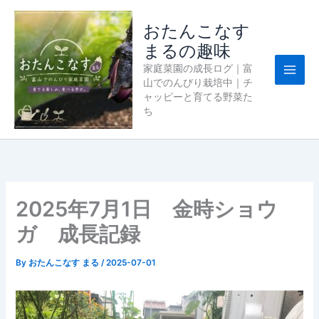
内
容
おたんこなす
を
まるの趣味
ス
家庭菜園の成長ログ｜富
キ
山でのんびり栽培中｜チ
ッ
ャッピーと育てる野菜た
プ
ち
2025年7月1日 金時ショウ
ガ 成長記録
By
おたんこなす まる
/
2025-07-01