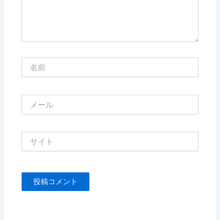
名
前
メ
ー
ル
サ
イ
ト