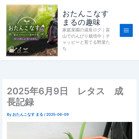
内
容
おたんこなす
を
まるの趣味
ス
家庭菜園の成長ログ｜富
キ
山でのんびり栽培中｜チ
ッ
ャッピーと育てる野菜た
プ
ち
2025年6月9日 レタス 成
長記録
By
おたんこなす まる
/
2025-06-09